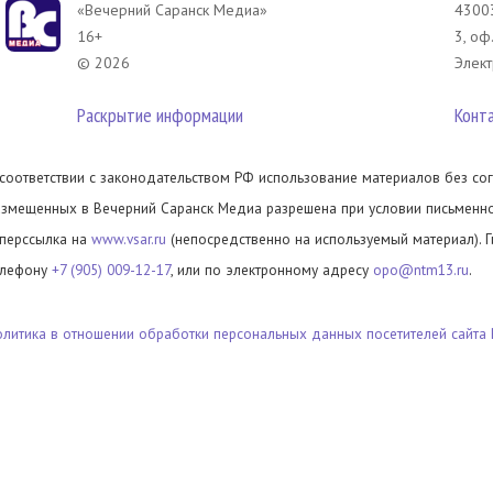
«Вечерний Саранск Mедиа»
43003
16+
3, оф
© 2026
Элект
Раскрытие информации
Конт
 соответствии с законодательством РФ использование материалов без сог
азмещенных в Вечерний Саранск Медиа разрешена при условии письменног
иперссылка на
www.vsar.ru
(непосредственно на используемый материал). 
елефону
+7 (905) 009-12-17
, или по электронному адресу
opo@ntm13.ru
.
олитика в отношении обработки персональных данных посетителей сайта