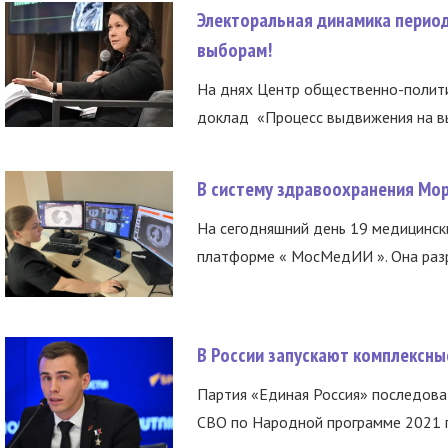
Электоральная динамика период
выборам!
На днях Центр общественно-полити
доклад «Процесс выдвижения на вы
В систему здравоохранения Мо
На сегодняшний день 19 медицинск
платформе « МосМедИИ ». Она разр
В России запускают комплексн
Партия «Единая Россия» последов
СВО по Народной программе 2021 го