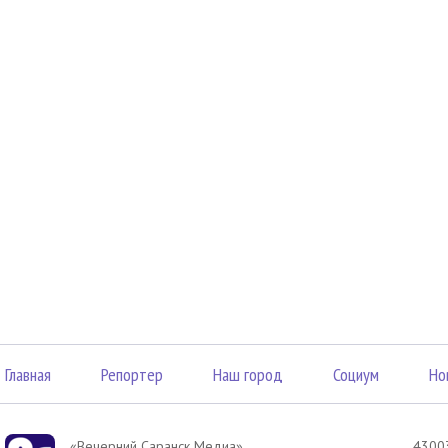
Главная
Репортер
Наш город
Социум
Но
«Вечерний Саранск Mедиа»
43003