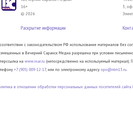
16+
3, оф
© 2026
Элект
Раскрытие информации
Конт
 соответствии с законодательством РФ использование материалов без сог
азмещенных в Вечерний Саранск Медиа разрешена при условии письменног
иперссылка на
www.vsar.ru
(непосредственно на используемый материал). 
елефону
+7 (905) 009-12-17
, или по электронному адресу
opo@ntm13.ru
.
олитика в отношении обработки персональных данных посетителей сайта