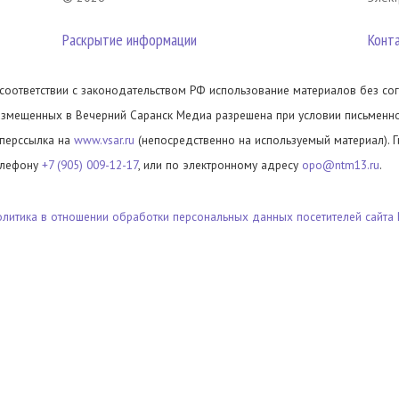
Раскрытие информации
Конт
 соответствии с законодательством РФ использование материалов без сог
азмещенных в Вечерний Саранск Медиа разрешена при условии письменног
иперссылка на
www.vsar.ru
(непосредственно на используемый материал). 
елефону
+7 (905) 009-12-17
, или по электронному адресу
opo@ntm13.ru
.
олитика в отношении обработки персональных данных посетителей сайта