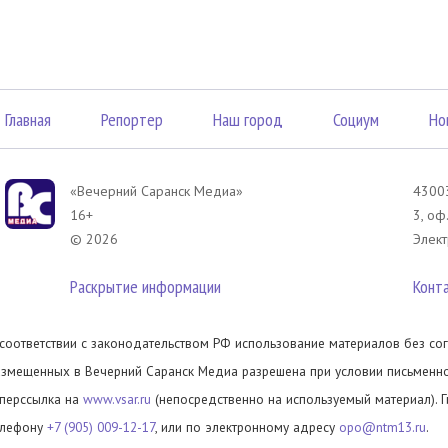
Главная
Репортер
Наш город
Социум
Но
«Вечерний Саранск Mедиа»
43003
16+
3, оф
© 2026
Элект
Раскрытие информации
Конт
 соответствии с законодательством РФ использование материалов без сог
азмещенных в Вечерний Саранск Медиа разрешена при условии письменног
иперссылка на
www.vsar.ru
(непосредственно на используемый материал). 
елефону
+7 (905) 009-12-17
, или по электронному адресу
opo@ntm13.ru
.