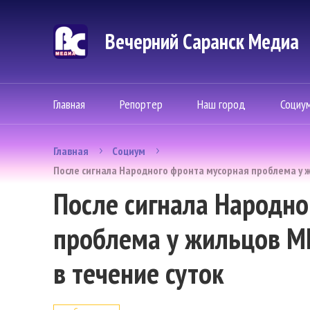
Вечерний Саранск Mедиа
Главная
Репортер
Наш город
Социу
Главная
Социум
После сигнала Народного фронта мусорная проблема у ж
После сигнала Народно
проблема у жильцов М
в течение суток