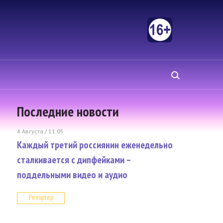
Последние новости
4 Августа / 11:05
Каждый третий россиянин еженедельно
сталкивается с дипфейками –
поддельными видео и аудио
Репортер