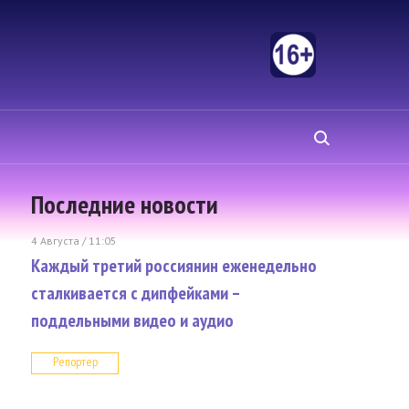
Последние новости
4 Августа / 11:05
Каждый третий россиянин еженедельно
сталкивается с дипфейками –
поддельными видео и аудио
Репортер