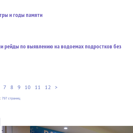
тры и годы памяти
ли рейды по выявлению на водоемах подростков без
7
8
9
10
11
12
>
:
797 страниц