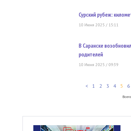
Сурский рубеж: киломе
10 Июня 2025 / 15:11
В Саранске возобнови
родителей
10 Июня 2025 / 09:39
<
1
2
3
4
5
6
Всего