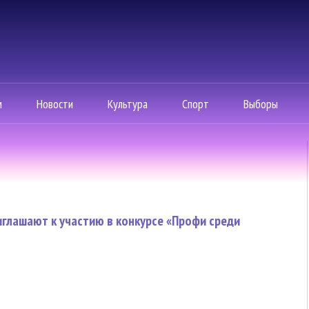
м
Новости
Культура
Спорт
Выборы
глашают к участию в конкурсе «Профи среди