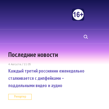
Последние новости
4 Августа / 11:05
Каждый третий россиянин еженедельно
сталкивается с дипфейками –
поддельными видео и аудио
Репортер