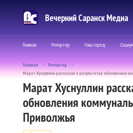
Вечерний Саранск Mедиа
Главная
Репортер
Наш город
Социу
Главная
Репортер
Марат Хуснуллин рассказал о результатах обновления к
Марат Хуснуллин расск
обновления коммуналь
Приволжья