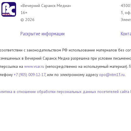
«Вечерний Саранск Mедиа»
43003
16+
3, оф
© 2026
Элект
Раскрытие информации
Конт
 соответствии с законодательством РФ использование материалов без сог
азмещенных в Вечерний Саранск Медиа разрешена при условии письменног
иперссылка на
www.vsar.ru
(непосредственно на используемый материал). 
елефону
+7 (905) 009-12-17
, или по электронному адресу
opo@ntm13.ru
.
олитика в отношении обработки персональных данных посетителей сайта