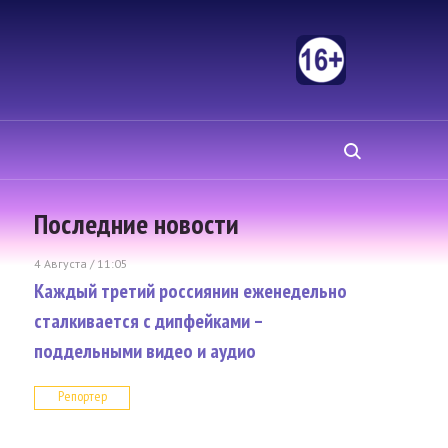
Последние новости
4 Августа / 11:05
Каждый третий россиянин еженедельно
сталкивается с дипфейками –
поддельными видео и аудио
Репортер