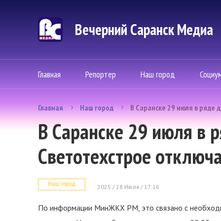
Вечерний Саранск Mедиа
Главная
Репортер
Наш город
Социу
Главная
Наш город
В Саранске 29 июля в ряде 
В Саранске 29 июля в 
Светотехстрое отключ
Наш город
2025 / 28 Июля / 17:16
По информации МинЖКХ РМ, это связано с необход