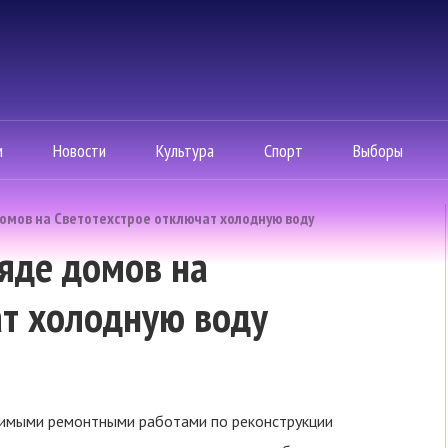
м
Новости
Культура
Спорт
Выборы
домов на Светотехстрое отключат холодную воду
ряде домов на
ат холодную воду
имыми ремонтными работами по реконструкции