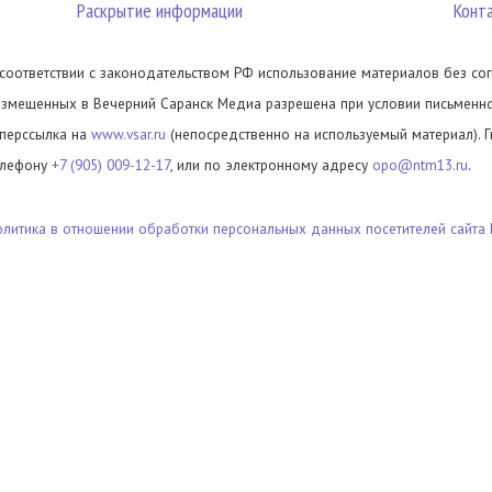
Раскрытие информации
Конт
 соответствии с законодательством РФ использование материалов без сог
азмещенных в Вечерний Саранск Медиа разрешена при условии письменног
иперссылка на
www.vsar.ru
(непосредственно на используемый материал). 
елефону
+7 (905) 009-12-17
, или по электронному адресу
opo@ntm13.ru
.
олитика в отношении обработки персональных данных посетителей сайта