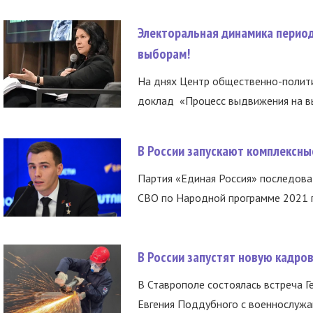
Электоральная динамика период
выборам!
На днях Центр общественно-полити
доклад «Процесс выдвижения на вы
В России запускают комплексн
Партия «Единая Россия» последов
СВО по Народной программе 2021 го
В России запустят новую кадро
В Ставрополе состоялась встреча Г
Евгения Поддубного с военнослужащ