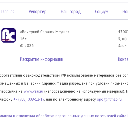
Главная
Репортер
Наш город
Социум
Но
«Вечерний Саранск Mедиа»
43003
16+
3, оф
© 2026
Элект
Раскрытие информации
Конт
 соответствии с законодательством РФ использование материалов без сог
азмещенных в Вечерний Саранск Медиа разрешена при условии письменног
иперссылка на
www.vsar.ru
(непосредственно на используемый материал). 
елефону
+7 (905) 009-12-17
, или по электронному адресу
opo@ntm13.ru
.
олитика в отношении обработки персональных данных посетителей сайта