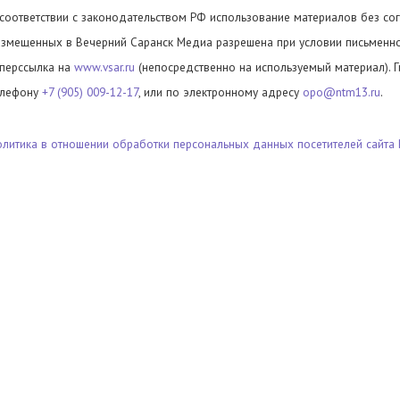
 соответствии с законодательством РФ использование материалов без сог
азмещенных в Вечерний Саранск Медиа разрешена при условии письменног
иперссылка на
www.vsar.ru
(непосредственно на используемый материал). 
елефону
+7 (905) 009-12-17
, или по электронному адресу
opo@ntm13.ru
.
олитика в отношении обработки персональных данных посетителей сайта