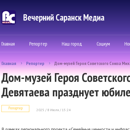
Вечерний Саранск Mедиа
Главная
Репортер
Наш город
Социум
Но
Главная
Репортер
Дом-музей Героя Советского Союза Ми
Дом-музей Героя Советског
Девятаева празднует юбил
Репортер
2025 / 8 Июля / 15:24
В рамках регионального проекта «Семейные ценности и инфрас