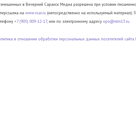
азмещенных в Вечерний Саранск Медиа разрешена при условии письменног
иперссылка на
www.vsar.ru
(непосредственно на используемый материал). 
елефону
+7 (905) 009-12-17
, или по электронному адресу
opo@ntm13.ru
.
олитика в отношении обработки персональных данных посетителей сайта