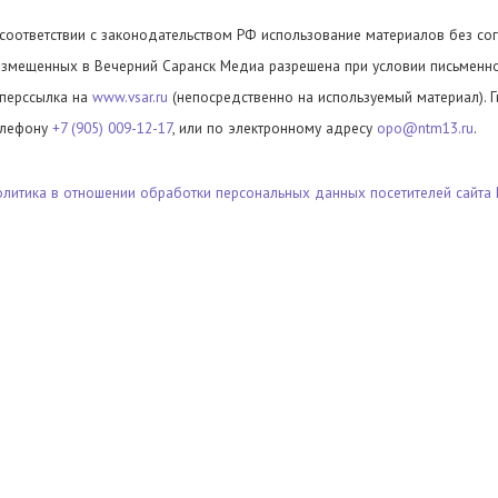
 соответствии с законодательством РФ использование материалов без сог
азмещенных в Вечерний Саранск Медиа разрешена при условии письменног
иперссылка на
www.vsar.ru
(непосредственно на используемый материал). 
елефону
+7 (905) 009-12-17
, или по электронному адресу
opo@ntm13.ru
.
олитика в отношении обработки персональных данных посетителей сайта