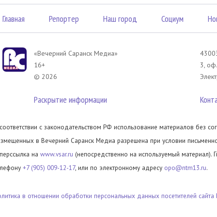
Главная
Репортер
Наш город
Социум
Но
«Вечерний Саранск Mедиа»
43003
16+
3, оф
© 2026
Элект
Раскрытие информации
Конт
 соответствии с законодательством РФ использование материалов без сог
азмещенных в Вечерний Саранск Медиа разрешена при условии письменног
иперссылка на
www.vsar.ru
(непосредственно на используемый материал). 
елефону
+7 (905) 009-12-17
, или по электронному адресу
opo@ntm13.ru
.
олитика в отношении обработки персональных данных посетителей сайта