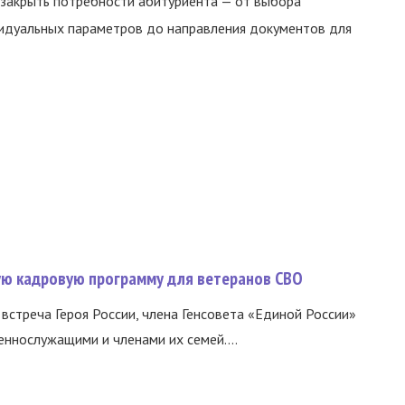
 закрыть потребности абитуриента — от выбора
видуальных параметров до направления документов для
вую кадровую программу для ветеранов СВО
встреча Героя России, члена Генсовета «Единой России»
еннослужащими и членами их семей....