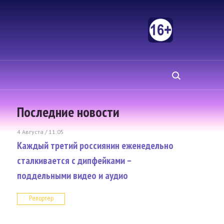
Последние новости
4 Августа / 11:05
Каждый третий россиянин еженедельно
сталкивается с дипфейками –
поддельными видео и аудио
Репортер