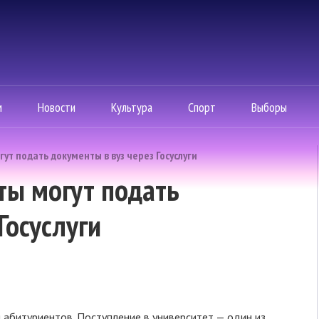
м
Новости
Культура
Спорт
Выборы
т подать документы в вуз через Госуслуги
ты могут подать
Госуслуги
я абитуриентов. Поступление в университет — один из