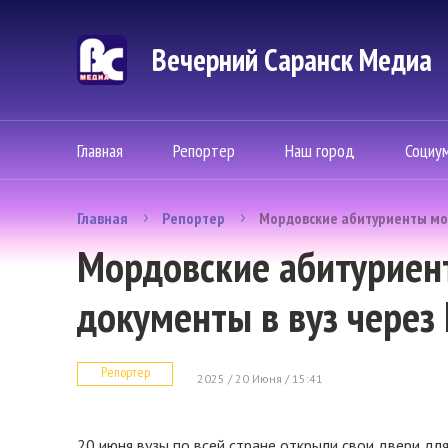
Вечерний Саранск Mедиа
Главная
Репортер
Наш город
Социу
Главная
Репортер
Мордовские абитуриенты могу
Мордовские абитуриен
документы в вуз через 
Репортер
2025 / 20 Июня / 15:41
20 июня вузы по всей стране открыли свои двери дл