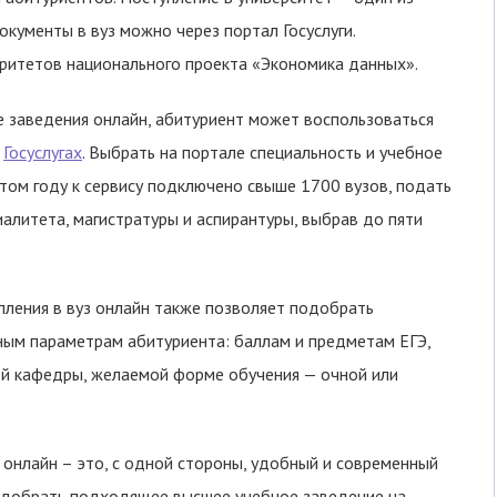
кументы в вуз можно через портал Госуслуги.
оритетов национального проекта «Экономика данных».
 заведения онлайн, абитуриент может воспользоваться
а
Госуслугах
. Выбрать на портале специальность и учебное
этом году к сервису подключено свыше 1700 вузов, подать
алитета, магистратуры и аспирантуры, выбрав до пяти
упления в вуз онлайн также позволяет подобрать
ным параметрам абитуриента: баллам и предметам ЕГЭ,
й кафедры, желаемой форме обучения — очной или
з онлайн – это, с одной стороны, удобный и современный
подобрать подходящее высшее учебное заведение на