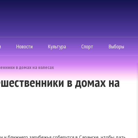
м
Новости
Культура
Спорт
Выборы
енники в домах на колесах
ешественники в домах на
 и ближнего зарубежья соберутся в Саранске, чтобы дать