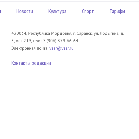
м
Новости
Культура
Спорт
Тарифы
430034, Республика Мордовия, г. Саранск, ул. Лодыгина, д.
3, оф. 219, тел: +7 (906) 379-66-64
Электронная почта:
vsar@vsar.ru
Контакты редакции
лов без согласия правообладателя является незаконным и влечет ответс
 письменного согласия правообладателя. При использовании материалов 
атериал). Гиперссылка должна располагаться в начале текстового мате
tm13.ru
.
телей сайта Вечерний Саранск Mедиа.
Оставаясь на сайте, Вы тем самым 