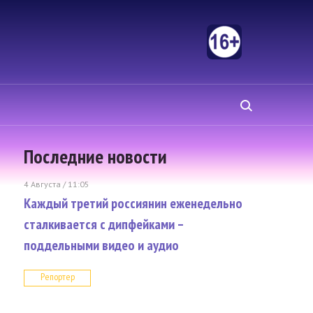
Последние новости
4 Августа / 11:05
Каждый третий россиянин еженедельно
сталкивается с дипфейками –
поддельными видео и аудио
Репортер