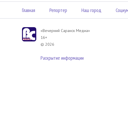
Главная
Репортер
Наш город
Социу
«Вечерний Саранск Mедиа»
16+
© 2026
Раскрытие информации
В соответствии с законодательством РФ использование материа
размещенных в Вечерний Саранск Медиа разрешена при условии
гиперссылка на
www.vsar.ru
(непосредственно на используемый м
телефону
+7 (905) 009-12-17
, или по электронному адресу
opo@n
Политика в отношении обработки персональных данных посети