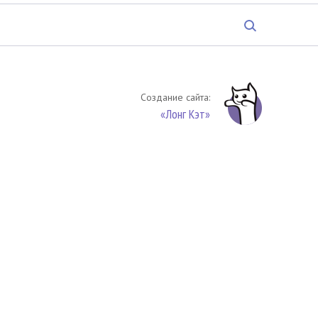
Создание сайта:
«Лонг Кэт»
твенность. Цитирование (целиком или частями) материалов
обязательное указание на источник цитирования -
риала. По вопросам цитирования материалов обращайтесь по
обязуетесь выполнять условия
Соглашения