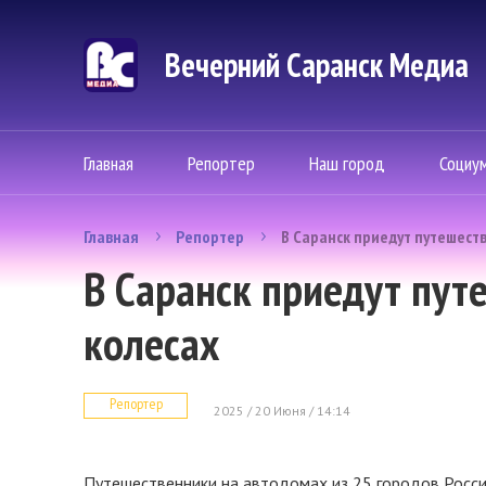
Вечерний Саранск Mедиа
Главная
Репортер
Наш город
Социу
Главная
Репортер
В Саранск приедут путешеств
В Саранск приедут пут
колесах
Репортер
2025 / 20 Июня / 14:14
Путешественники на автодомах из 25 городов России