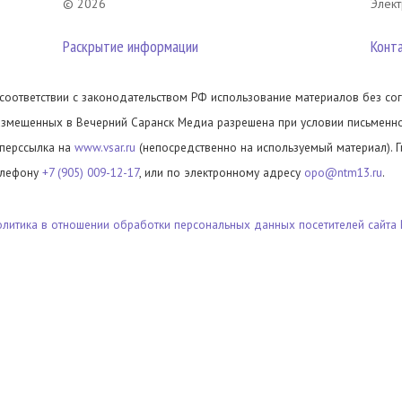
© 2026
Элект
Раскрытие информации
Конт
 соответствии с законодательством РФ использование материалов без сог
азмещенных в Вечерний Саранск Медиа разрешена при условии письменног
иперссылка на
www.vsar.ru
(непосредственно на используемый материал). 
елефону
+7 (905) 009-12-17
, или по электронному адресу
opo@ntm13.ru
.
олитика в отношении обработки персональных данных посетителей сайта