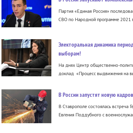
Партия «Единая Россия» последов
СВО по Народной программе 2021 го
Электоральная динамика период
выборам!
На днях Центр общественно-полити
доклад «Процесс выдвижения на вы
В России запустят новую кадро
В Ставрополе состоялась встреча Г
Евгения Поддубного с военнослужащ