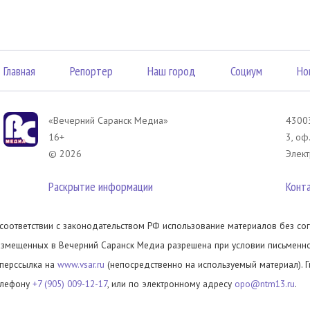
Главная
Репортер
Наш город
Социум
Но
«Вечерний Саранск Mедиа»
43003
16+
3, оф
© 2026
Элект
Раскрытие информации
Конт
 соответствии с законодательством РФ использование материалов без сог
азмещенных в Вечерний Саранск Медиа разрешена при условии письменног
иперссылка на
www.vsar.ru
(непосредственно на используемый материал). 
елефону
+7 (905) 009-12-17
, или по электронному адресу
opo@ntm13.ru
.