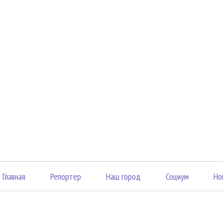
Главная
Репортер
Наш город
Социум
Но
«Вечерний Саранск Mедиа»
43003