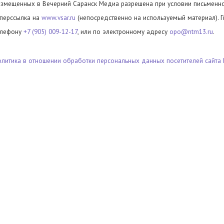
азмещенных в Вечерний Саранск Медиа разрешена при условии письменног
иперссылка на
www.vsar.ru
(непосредственно на используемый материал). 
елефону
+7 (905) 009-12-17
, или по электронному адресу
opo@ntm13.ru
.
олитика в отношении обработки персональных данных посетителей сайта