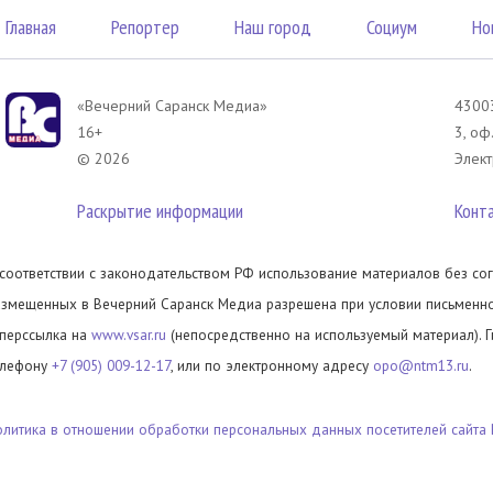
Главная
Репортер
Наш город
Социум
Но
«Вечерний Саранск Mедиа»
43003
16+
3, оф
© 2026
Элект
Раскрытие информации
Конт
 соответствии с законодательством РФ использование материалов без сог
азмещенных в Вечерний Саранск Медиа разрешена при условии письменног
иперссылка на
www.vsar.ru
(непосредственно на используемый материал). 
елефону
+7 (905) 009-12-17
, или по электронному адресу
opo@ntm13.ru
.
олитика в отношении обработки персональных данных посетителей сайта