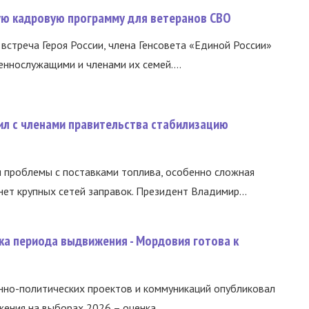
вую кадровую программу для ветеранов СВО
встреча Героя России, члена Генсовета «Единой России»
еннослужащими и членами их семей....
ил с членами правительства стабилизацию
и проблемы с поставками топлива, особенно сложная
нет крупных сетей заправок. Президент Владимир...
ка периода выдвижения - Мордовия готова к
нно-политических проектов и коммуникаций опубликовал
ния на выборах 2026 – оценка...