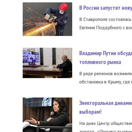
В России запустят но
В Ставрополе состоялась 
Евгения Поддубного с во
Владимир Путин обсуд
топливного рынка
В ряде регионов возникл
обстановка в Крыму, где 
Электоральная динами
выборам!
На днях Центр обществе
доклад «Процесс выдвиже