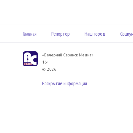
Главная
Репортер
Наш город
Социу
«Вечерний Саранск Mедиа»
16+
© 2026
Раскрытие информации
В соответствии с законодательством РФ использование материа
размещенных в Вечерний Саранск Медиа разрешена при условии
гиперссылка на
www.vsar.ru
(непосредственно на используемый м
телефону
+7 (905) 009-12-17
, или по электронному адресу
opo@n