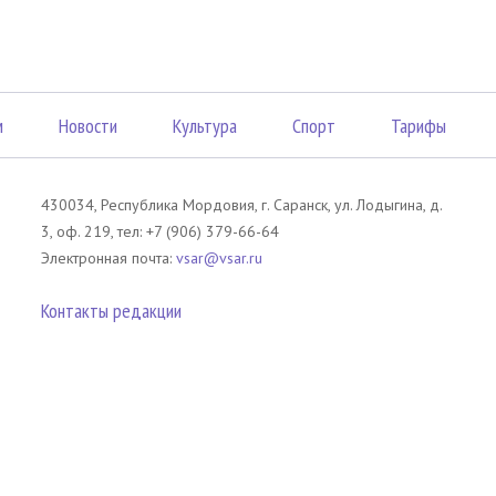
м
Новости
Культура
Спорт
Тарифы
430034, Республика Мордовия, г. Саранск, ул. Лодыгина, д.
3, оф. 219, тел: +7 (906) 379-66-64
Электронная почта:
vsar@vsar.ru
Контакты редакции
лов без согласия правообладателя является незаконным и влечет ответс
 письменного согласия правообладателя. При использовании материалов 
атериал). Гиперссылка должна располагаться в начале текстового мате
tm13.ru
.