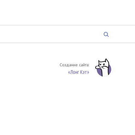
Создание сайта:
«Лонг Кэт»
твенность. Цитирование (целиком или частями) материалов
обязательное указание на источник цитирования -
риала. По вопросам цитирования материалов обращайтесь по