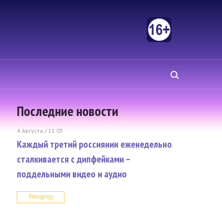
Последние новости
4 Августа / 11:05
Каждый третий россиянин еженедельно
сталкивается с дипфейками –
поддельными видео и аудио
Репортер