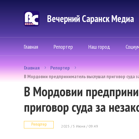
Вечерний Саранск Mедиа
Главная
Репортер
Наш город
Социу
Главная
Репортер
В Мордовии предприниматель выслушал приговор суда з
В Мордовии предприн
приговор суда за неза
Репортер
2025 / 5 Июня / 09:49