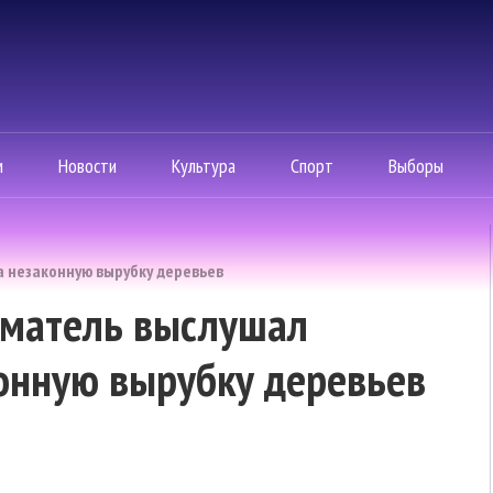
м
Новости
Культура
Спорт
Выборы
а незаконную вырубку деревьев
иматель выслушал
конную вырубку деревьев