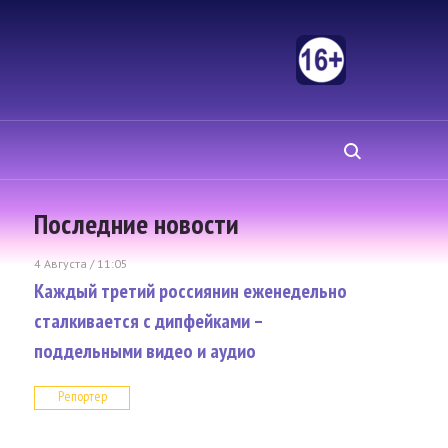
Последние новости
4 Августа / 11:05
Каждый третий россиянин еженедельно
сталкивается с дипфейками –
поддельными видео и аудио
Репортер