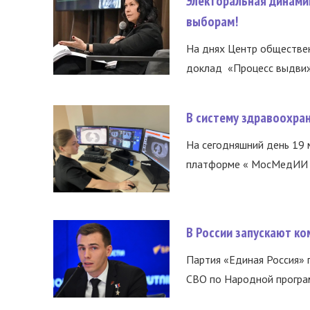
Электоральная динами
выборам!
На днях Центр обществе
доклад «Процесс выдвиже
В систему здравоохра
На сегодняшний день 19 
платформе « МосМедИИ ».
В России запускают к
Партия «Единая Россия»
СВО по Народной програм