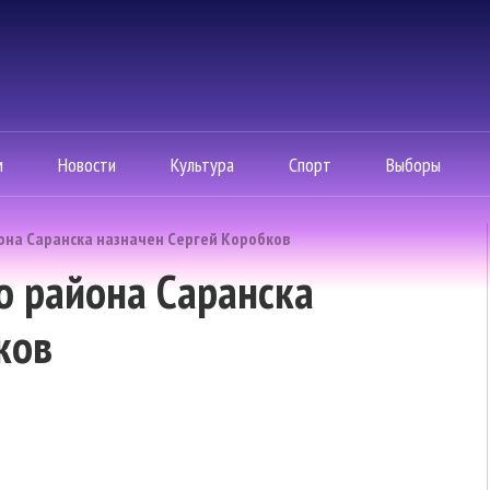
м
Новости
Культура
Спорт
Выборы
она Саранска назначен Сергей Коробков
о района Саранска
ков