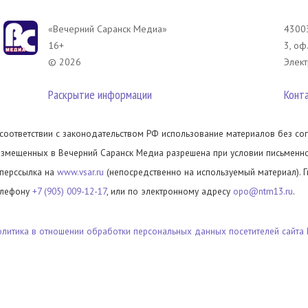
«Вечерний Саранск Mедиа»
43003
16+
3, оф
© 2026
Элект
Раскрытие информации
Конт
 соответствии с законодательством РФ использование материалов без сог
азмещенных в Вечерний Саранск Медиа разрешена при условии письменног
иперссылка на
www.vsar.ru
(непосредственно на используемый материал). 
елефону
+7 (905) 009-12-17
, или по электронному адресу
opo@ntm13.ru
.
олитика в отношении обработки персональных данных посетителей сайта