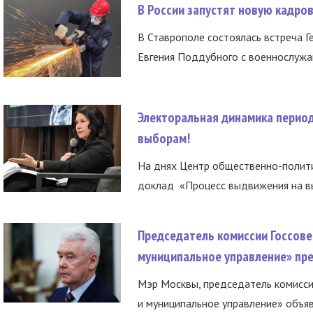
В России запустят новую кадро
В Ставрополе состоялась встреча Г
Евгения Поддубного с военнослужащ
Электоральная динамика период
выборам!
На днях Центр общественно-полити
доклад «Процесс выдвижения на вы
Председатель комиссии Госсове
муниципальное управление» пре
Мэр Москвы, председатель комисси
и муниципальное управление» объяв