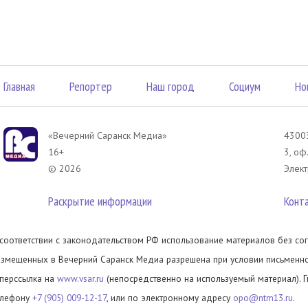
Главная
Репортер
Наш город
Социум
Но
«Вечерний Саранск Mедиа»
43003
16+
3, оф
© 2026
Элект
Раскрытие информации
Конт
 соответствии с законодательством РФ использование материалов без сог
азмещенных в Вечерний Саранск Медиа разрешена при условии письменног
иперссылка на
www.vsar.ru
(непосредственно на используемый материал). 
елефону
+7 (905) 009-12-17
, или по электронному адресу
opo@ntm13.ru
.