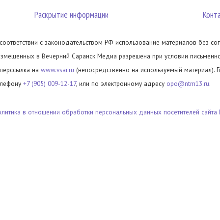
Раскрытие информации
Конт
 соответствии с законодательством РФ использование материалов без сог
азмещенных в Вечерний Саранск Медиа разрешена при условии письменног
иперссылка на
www.vsar.ru
(непосредственно на используемый материал). 
елефону
+7 (905) 009-12-17
, или по электронному адресу
opo@ntm13.ru
.
олитика в отношении обработки персональных данных посетителей сайта