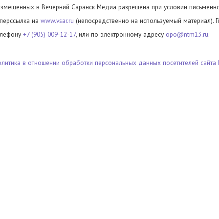
азмещенных в Вечерний Саранск Медиа разрешена при условии письменног
иперссылка на
www.vsar.ru
(непосредственно на используемый материал). 
елефону
+7 (905) 009-12-17
, или по электронному адресу
opo@ntm13.ru
.
олитика в отношении обработки персональных данных посетителей сайта