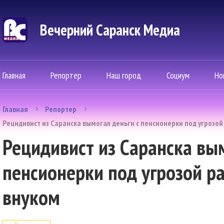
Вечерний Саранск Mедиа
Главная
Репортер
Наш город
Социум
Но
Главная
Репортер
Рецидивист из Саранска вымогал деньги с пенсионерки под угрозой
Рецидивист из Саранска вым
пенсионерки под угрозой р
внуком