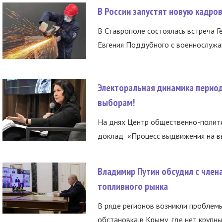
В России запустят новую кадро
В Ставрополе состоялась встреча Г
Евгения Поддубного с военнослужащ
Электоральная динамика период
выборам!
На днях Центр общественно-полити
доклад «Процесс выдвижения на вы
Владимир Путин обсудил с член
топливного рынка
В ряде регионов возникли проблем
обстановка в Крыму, где нет крупны