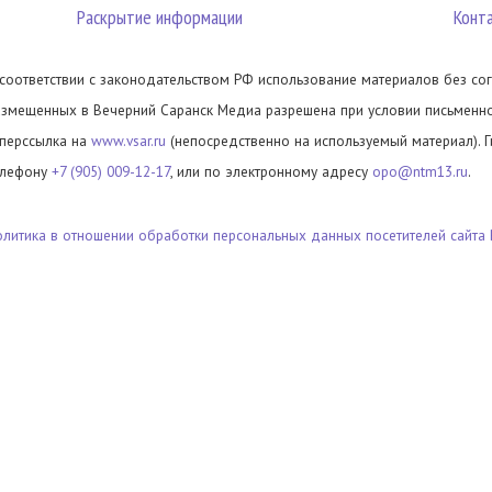
Раскрытие информации
Конт
 соответствии с законодательством РФ использование материалов без сог
азмещенных в Вечерний Саранск Медиа разрешена при условии письменног
иперссылка на
www.vsar.ru
(непосредственно на используемый материал). 
елефону
+7 (905) 009-12-17
, или по электронному адресу
opo@ntm13.ru
.
олитика в отношении обработки персональных данных посетителей сайта