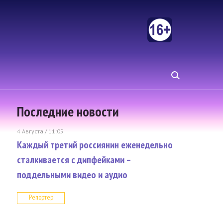
Последние новости
4 Августа / 11:05
Каждый третий россиянин еженедельно
сталкивается с дипфейками –
поддельными видео и аудио
Репортер