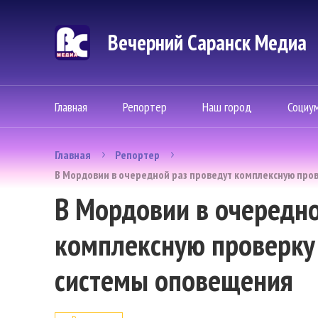
Вечерний Саранск Mедиа
Главная
Репортер
Наш город
Социу
Главная
Репортер
В Мордовии в очередной раз проведут комплексную про
В Мордовии в очередно
комплексную проверку 
системы оповещения