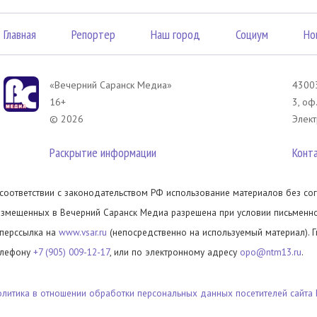
Главная
Репортер
Наш город
Социум
Но
«Вечерний Саранск Mедиа»
43003
16+
3, оф
© 2026
Элект
Раскрытие информации
Конт
 соответствии с законодательством РФ использование материалов без сог
азмещенных в Вечерний Саранск Медиа разрешена при условии письменног
иперссылка на
www.vsar.ru
(непосредственно на используемый материал). 
елефону
+7 (905) 009-12-17
, или по электронному адресу
opo@ntm13.ru
.
олитика в отношении обработки персональных данных посетителей сайта