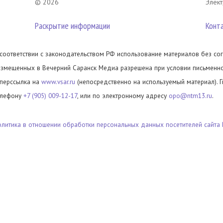
© 2026
Элект
Раскрытие информации
Конт
 соответствии с законодательством РФ использование материалов без сог
азмещенных в Вечерний Саранск Медиа разрешена при условии письменног
иперссылка на
www.vsar.ru
(непосредственно на используемый материал). 
елефону
+7 (905) 009-12-17
, или по электронному адресу
opo@ntm13.ru
.
олитика в отношении обработки персональных данных посетителей сайта