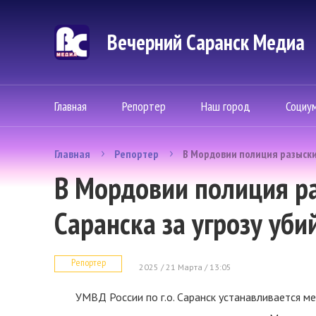
Вечерний Саранск Mедиа
Главная
Репортер
Наш город
Социу
Главная
Репортер
В Мордовии полиция разыски
В Мордовии полиция р
Саранска за угрозу уб
Репортер
2025 / 21 Марта / 13:05
УМВД России по г.о. Саранск устанавливается 