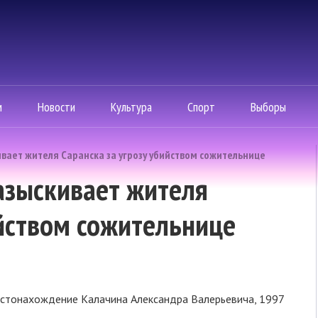
м
Новости
Культура
Спорт
Выборы
вает жителя Саранска за угрозу убийством сожительнице
азыскивает жителя
ийством сожительнице
местонахождение Калачина Александра Валерьевича, 1997