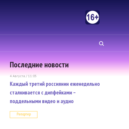
Последние новости
4 Августа / 11:05
Каждый третий россиянин еженедельно
сталкивается с дипфейками –
поддельными видео и аудио
Репортер