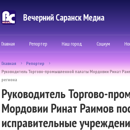
Вечерний Саранск Mедиа
Главная
Репортер
Наш город
Социум
Но
Главная
Репортер
Руководитель Торгово-промышленной палаты Мордовии Ринат Раи
региона
Руководитель Торгово-про
Мордовии Ринат Раимов по
исправительные учреждени