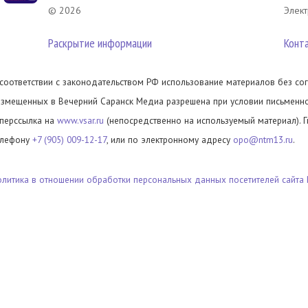
© 2026
Элект
Раскрытие информации
Конт
 соответствии с законодательством РФ использование материалов без сог
азмещенных в Вечерний Саранск Медиа разрешена при условии письменног
иперссылка на
www.vsar.ru
(непосредственно на используемый материал). 
елефону
+7 (905) 009-12-17
, или по электронному адресу
opo@ntm13.ru
.
олитика в отношении обработки персональных данных посетителей сайта