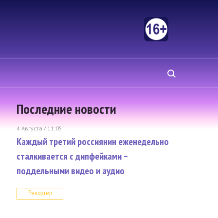
Последние новости
4 Августа / 11:05
Каждый третий россиянин еженедельно
сталкивается с дипфейками –
поддельными видео и аудио
Репортер