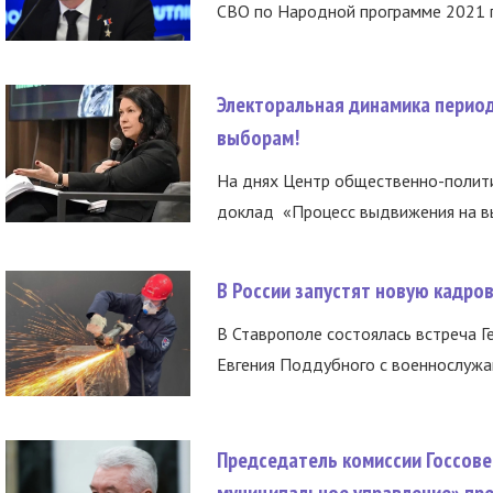
СВО по Народной программе 2021 го
Электоральная динамика период
выборам!
На днях Центр общественно-полити
доклад «Процесс выдвижения на вы
В России запустят новую кадро
В Ставрополе состоялась встреча Г
Евгения Поддубного с военнослужащ
Председатель комиссии Госсове
муниципальное управление» пре