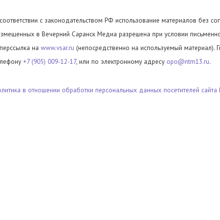
 соответствии с законодательством РФ использование материалов без сог
азмещенных в Вечерний Саранск Медиа разрешена при условии письменног
иперссылка на
www.vsar.ru
(непосредственно на используемый материал). 
елефону
+7 (905) 009-12-17
, или по электронному адресу
opo@ntm13.ru
.
олитика в отношении обработки персональных данных посетителей сайта