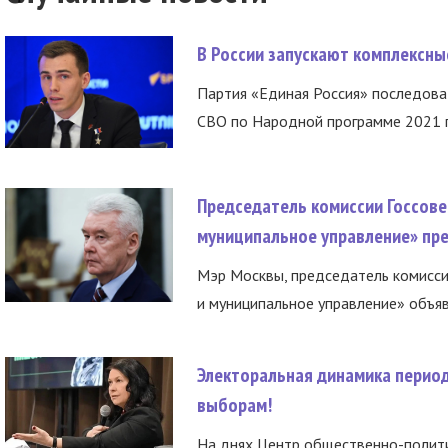
В России запускают комплексн
Партия «Единая Россия» последов
СВО по Народной программе 2021 го
Председатель комиссии Госсове
муниципальное управление» пре
Мэр Москвы, председатель комисси
и муниципальное управление» объяв
Электоральная динамика период
выборам!
На днях Центр общественно-полити