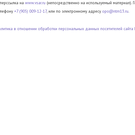
иперссылка на
www.vsar.ru
(непосредственно на используемый материал). 
елефону
+7 (905) 009-12-17
, или по электронному адресу
opo@ntm13.ru
.
олитика в отношении обработки персональных данных посетителей сайта