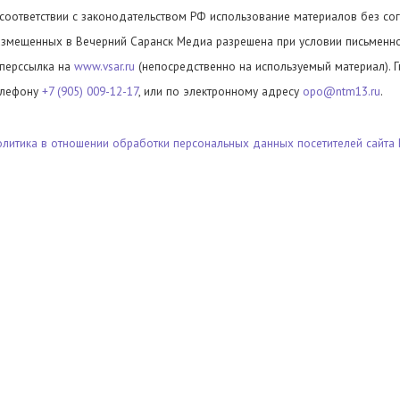
 соответствии с законодательством РФ использование материалов без сог
азмещенных в Вечерний Саранск Медиа разрешена при условии письменног
иперссылка на
www.vsar.ru
(непосредственно на используемый материал). 
елефону
+7 (905) 009-12-17
, или по электронному адресу
opo@ntm13.ru
.
олитика в отношении обработки персональных данных посетителей сайта