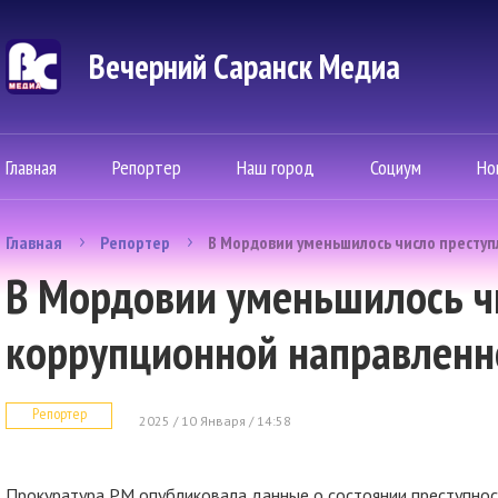
Вечерний Саранск Mедиа
Главная
Репортер
Наш город
Социум
Но
Главная
Репортер
В Мордовии уменьшилось число престу
В Мордовии уменьшилось ч
коррупционной направленн
Репортер
2025 / 10 Января / 14:58
Прокуратура РМ опубликовала данные о состоянии преступност