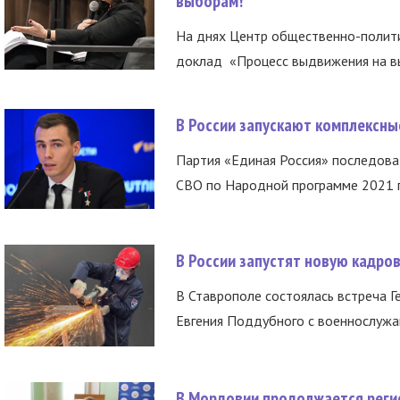
выборам!
На днях Центр общественно-полити
доклад «Процесс выдвижения на вы
В России запускают комплексн
Партия «Единая Россия» последов
СВО по Народной программе 2021 го
В России запустят новую кадро
В Ставрополе состоялась встреча Г
Евгения Поддубного с военнослужащ
В Мордовии продолжается регис