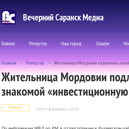
Вечерний Саранск Mедиа
Главная
Репортер
Наш город
Социум
Но
Главная
Репортер
Жительница Мордовии подложила своей
Жительница Мордовии под
знакомой «инвестиционную
Репортер
2024 / 18 Декабря / 16:54
По информации МВД по РМ, в отдел полиции в Рузаевском рай