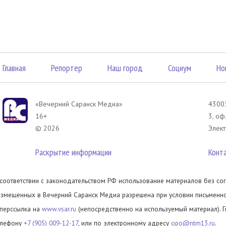
Главная
Репортер
Наш город
Социум
Но
«Вечерний Саранск Mедиа»
43003
16+
3, оф
© 2026
Элект
Раскрытие информации
Конт
 соответствии с законодательством РФ использование материалов без сог
азмещенных в Вечерний Саранск Медиа разрешена при условии письменног
иперссылка на
www.vsar.ru
(непосредственно на используемый материал). 
елефону
+7 (905) 009-12-17
, или по электронному адресу
opo@ntm13.ru
.