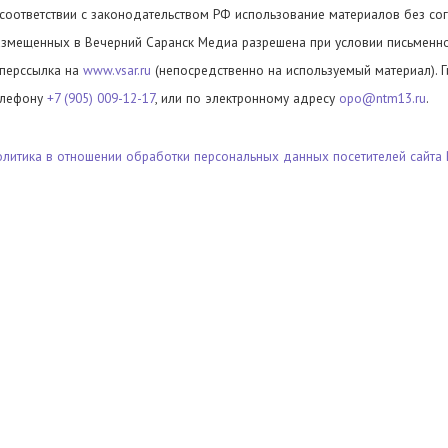
 соответствии с законодательством РФ использование материалов без сог
азмещенных в Вечерний Саранск Медиа разрешена при условии письменног
иперссылка на
www.vsar.ru
(непосредственно на используемый материал). 
елефону
+7 (905) 009-12-17
, или по электронному адресу
opo@ntm13.ru
.
олитика в отношении обработки персональных данных посетителей сайта