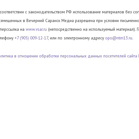
 соответствии с законодательством РФ использование материалов без сог
азмещенных в Вечерний Саранск Медиа разрешена при условии письменног
иперссылка на
www.vsar.ru
(непосредственно на используемый материал). 
елефону
+7 (905) 009-12-17
, или по электронному адресу
opo@ntm13.ru
.
олитика в отношении обработки персональных данных посетителей сайта