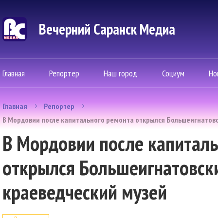
Вечерний Саранск Mедиа
Главная
Репортер
Наш город
Социум
Но
Главная
Репортер
В Мордовии после капитального ремонта открылся Большеигнатовс
В Мордовии после капитал
открылся Большеигнатовск
краеведческий музей