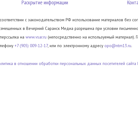
Раскрытие информации
Конт
 соответствии с законодательством РФ использование материалов без сог
азмещенных в Вечерний Саранск Медиа разрешена при условии письменног
иперссылка на
www.vsar.ru
(непосредственно на используемый материал). 
елефону
+7 (905) 009-12-17
, или по электронному адресу
opo@ntm13.ru
.
олитика в отношении обработки персональных данных посетителей сайта