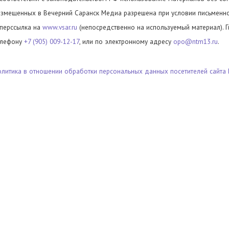
азмещенных в Вечерний Саранск Медиа разрешена при условии письменног
иперссылка на
www.vsar.ru
(непосредственно на используемый материал). 
елефону
+7 (905) 009-12-17
, или по электронному адресу
opo@ntm13.ru
.
олитика в отношении обработки персональных данных посетителей сайта