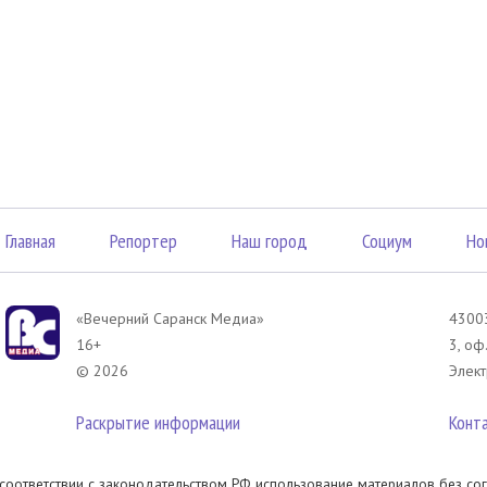
Главная
Репортер
Наш город
Социум
Но
«Вечерний Саранск Mедиа»
43003
16+
3, оф
© 2026
Элект
Раскрытие информации
Конт
 соответствии с законодательством РФ использование материалов без сог