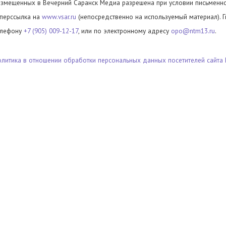
азмещенных в Вечерний Саранск Медиа разрешена при условии письменног
иперссылка на
www.vsar.ru
(непосредственно на используемый материал). 
елефону
+7 (905) 009-12-17
, или по электронному адресу
opo@ntm13.ru
.
олитика в отношении обработки персональных данных посетителей сайта