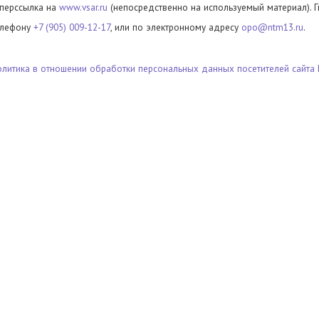
иперссылка на
www.vsar.ru
(непосредственно на используемый материал). 
елефону
+7 (905) 009-12-17
, или по электронному адресу
opo@ntm13.ru
.
олитика в отношении обработки персональных данных посетителей сайта