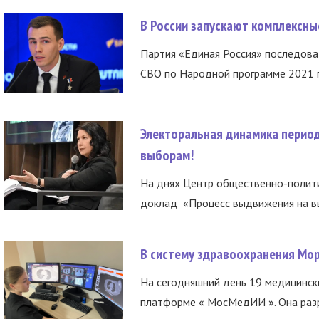
В России запускают комплексн
Партия «Единая Россия» последов
СВО по Народной программе 2021 го
Электоральная динамика период
выборам!
На днях Центр общественно-полити
доклад «Процесс выдвижения на вы
В систему здравоохранения Мо
На сегодняшний день 19 медицинск
платформе « МосМедИИ ». Она разр