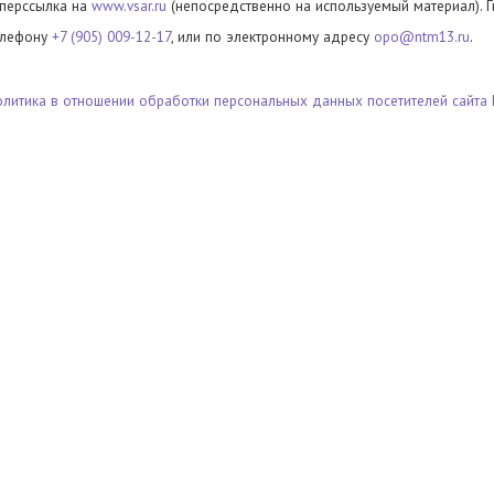
иперссылка на
www.vsar.ru
(непосредственно на используемый материал). 
елефону
+7 (905) 009-12-17
, или по электронному адресу
opo@ntm13.ru
.
олитика в отношении обработки персональных данных посетителей сайта