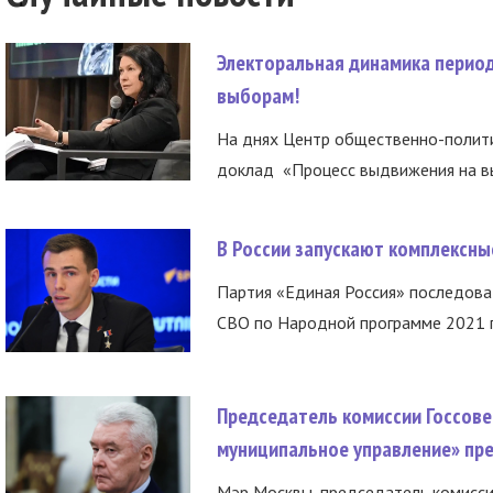
Электоральная динамика период
выборам!
На днях Центр общественно-полити
доклад «Процесс выдвижения на вы
В России запускают комплексн
Партия «Единая Россия» последов
СВО по Народной программе 2021 го
Председатель комиссии Госсове
муниципальное управление» пре
Мэр Москвы, председатель комисси