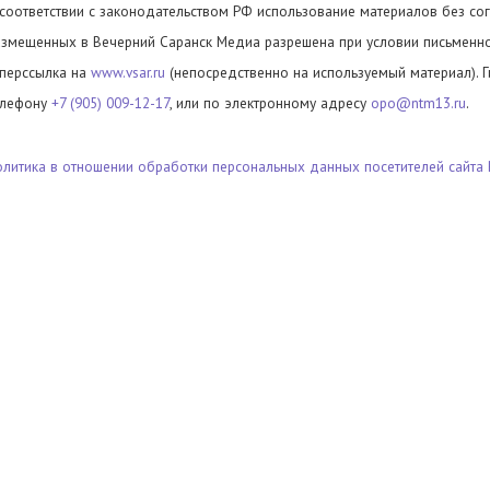
 соответствии с законодательством РФ использование материалов без сог
азмещенных в Вечерний Саранск Медиа разрешена при условии письменног
иперссылка на
www.vsar.ru
(непосредственно на используемый материал). 
елефону
+7 (905) 009-12-17
, или по электронному адресу
opo@ntm13.ru
.
олитика в отношении обработки персональных данных посетителей сайта