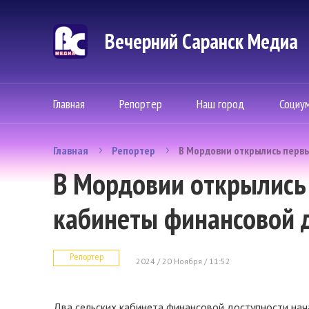
Вечерний Саранск Mедиа
Главная
Репортер
Наш город
Социу
Главная
Репортер
В Мордовии открылись первы
В Мордовии открылись
кабинеты финансовой 
Репортер
2024 / 20 Ноября / 11:52
Два сельских кабинета финансовой доступности на