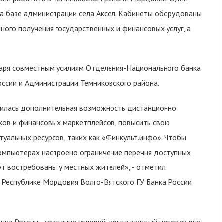
на базе администрации села Аксел. Кабинеты оборудованы
ого получения государственных и финансовых услуг, а
аря совместным усилиям Отделения-Национального банка
оссии и Администрации Темниковского района.
явилась дополнительная возможность дистанционно
нков и финансовых маркетплейсов, повысить свою
уальных ресурсов, таких как «Финкульт.инфо». Чтобы
компьютерах настроено ограничение перечня доступных
ут востребованы у местных жителей», - отметил
Республике Мордовия Волго-Вятского ГУ Банка России
ка России - создание условий, когда каждый человек вне