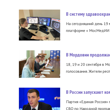
В систему здравоохра
На сегодняшний день 19 
платформе « МосМедИИ ».
В Мордовии продолжае
18, 19 и 20 сентября в М
голосования. Жители респ
В России запускают к
Партия «Единая Россия»
СВО по Народной програм