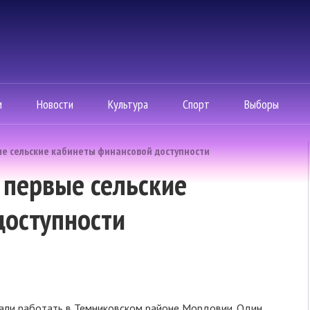
м
Новости
Культура
Спорт
Выборы
е сельские кабинеты финансовой доступности
 первые сельские
доступности
чали работать в Темниковском районе Мордовии. Один