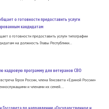
общает о готовности предоставить услуги
ированным кандидатам
ает о готовности предоставить услуги типографии
идатам на должность Главы Республики...
вую кадровую программу для ветеранов СВО
встреча Героя России, члена Генсовета «Единой России»
еннослужащими и членами их семей....
и Госсовета по направлению «Государственное и