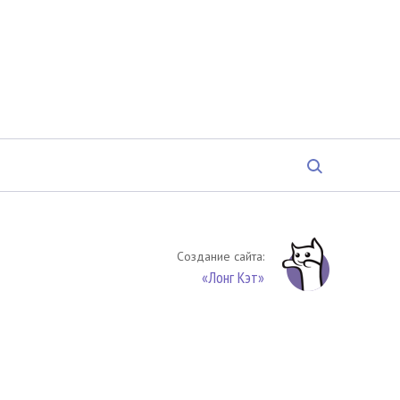
Создание сайта:
«Лонг Кэт»
твенность. Цитирование (целиком или частями) материалов
обязательное указание на источник цитирования -