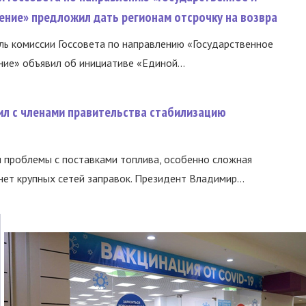
ение» предложил дать регионам отсрочку на возвра
ь комиссии Госсовета по направлению «Государственное
ние» объявил об инициативе «Единой...
ил с членами правительства стабилизацию
и проблемы с поставками топлива, особенно сложная
нет крупных сетей заправок. Президент Владимир...