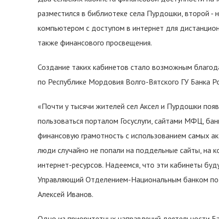
разместился в библиотеке села Пурдошки, второй - 
компьютером с доступом в интернет для дистанционн
также финансового просвещения.
Создание таких кабинетов стало возможным благод
по Республике Мордовия Волго-Вятского ГУ Банка Р
«Почти у тысячи жителей сел Аксел и Пурдошки по
пользоваться порталом Госуслуги, сайтами МФЦ, ба
финансовую грамотность с использованием самых акт
люди случайно не попали на поддельные сайты, на 
интернет-ресурсов. Надеемся, что эти кабинеты буд
Управляющий Отделением-Национальным банком по 
Алексей Иванов.
Одно из приоритетных направлений деятельности Бан