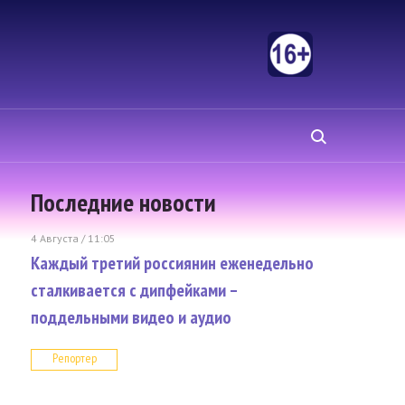
Последние новости
4 Августа / 11:05
Каждый третий россиянин еженедельно
сталкивается с дипфейками –
поддельными видео и аудио
Репортер