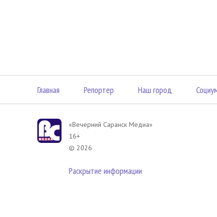
Главная
Репортер
Наш город
Социу
«Вечерний Саранск Mедиа»
16+
© 2026
Раскрытие информации
В соответствии с законодательством РФ использование материа
размещенных в Вечерний Саранск Медиа разрешена при условии