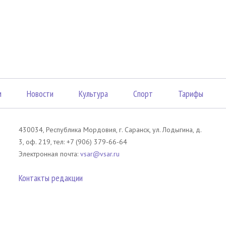
м
Новости
Культура
Спорт
Тарифы
430034, Республика Мордовия, г. Саранск, ул. Лодыгина, д.
3, оф. 219, тел: +7 (906) 379-66-64
Электронная почта:
vsar@vsar.ru
Контакты редакции
лов без согласия правообладателя является незаконным и влечет ответс
 письменного согласия правообладателя. При использовании материалов 