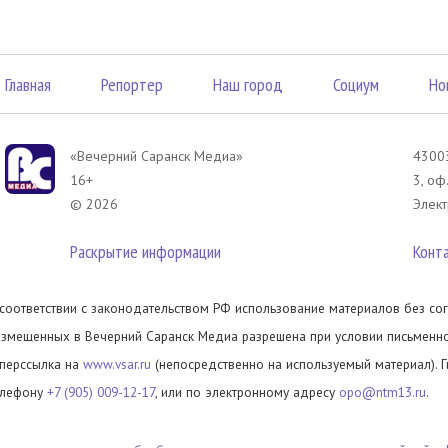
Главная
Репортер
Наш город
Социум
Но
«Вечерний Саранск Mедиа»
43003
16+
3, оф
© 2026
Элект
Раскрытие информации
Конт
 соответствии с законодательством РФ использование материалов без сог
азмещенных в Вечерний Саранск Медиа разрешена при условии письменног
иперссылка на
www.vsar.ru
(непосредственно на используемый материал). 
елефону
+7 (905) 009-12-17
, или по электронному адресу
opo@ntm13.ru
.