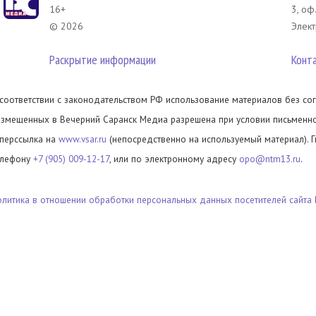
16+
3, оф
© 2026
Элект
Раскрытие информации
Конт
 соответствии с законодательством РФ использование материалов без сог
азмещенных в Вечерний Саранск Медиа разрешена при условии письменног
иперссылка на
www.vsar.ru
(непосредственно на используемый материал). 
елефону
+7 (905) 009-12-17
, или по электронному адресу
opo@ntm13.ru
.
олитика в отношении обработки персональных данных посетителей сайта